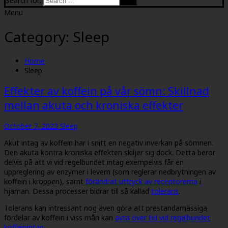
Search for:
Menu
Category:
Sleep
Home
Sleep
Effekter av koffein på vår sömn: Skillnad
mellan akuta och kroniska effekter
October 7, 2023
Sleep
Akut intag av koffein har i snitt en negativ inverkan på sömnen.
Den akuta kontra kroniska effekten skiljer sig dock. Detta beror
delvis på att vi vid regelbundet intag exempelvis får en
uppreglering av enzymer i levern (som reglerar nedbrytningen av
koffein i kroppen), samt
förändrat uttryck av receptorerna
i
hjärnan. Dessa processer bidrar till så kallad
tolerans
.
Tolerans kan intressant nog även göra att prestandamässiga
fördelar av koffein i viss mån kan
avta över tid vid regelbundet
koffeinintag
.