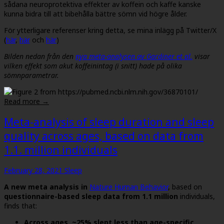
sådana neuroprotektiva effekter av koffein och kaffe kanske
kunna bidra till att bibehålla bättre sömn vid högre ålder.
För ytterligare referenser kring detta, se mina inlägg på Twitter/X
(
här
,
här
och
här
)
Bilden nedan från den
nya meta-analysen av Gardiner et al.
visar
vilken effekt som akut koffeinintag (i snitt) hade på olika
sömnparametrar.
Read more →
Meta-analysis of sleep duration and sleep
quality across ages, based on data from
1.1. million individuals
February 28, 2021
Sleep
A new meta analysis in
Nature Human Behavior
, based on
questionnaire-based sleep data from 1.1 million
individuals,
finds that:
Across ages, ~25% slept less than age-specific