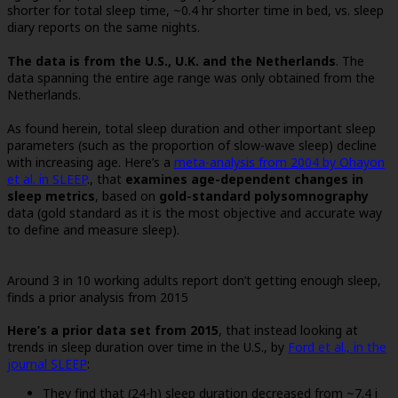
shorter for total sleep time, ~0.4 hr shorter time in bed, vs. sleep
diary reports on the same nights.
The data is from the U.S., U.K. and the Netherlands
. The
data spanning the entire age range was only obtained from the
Netherlands.
As found herein, total sleep duration and other important sleep
parameters (such as the proportion of slow-wave sleep) decline
with increasing age. Here’s a
meta-analysis from 2004 by Ohayon
et al. in SLEEP
., that
examines age-dependent changes in
sleep metrics
, based on
gold-standard polysomnography
data (gold standard as it is the most objective and accurate way
to define and measure sleep).
Around 3 in 10 working adults report don’t getting enough sleep,
finds a prior analysis from 2015
Here’s a prior data set from 2015
, that instead looking at
trends in sleep duration over time in the U.S., by
Ford et al., in the
journal SLEEP
:
They find that (24-h) sleep duration decreased from ~7.4 i