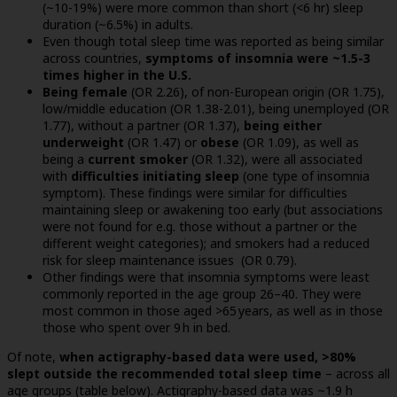
(~10-19%) were more common than short (<6 hr) sleep
duration (~6.5%) in adults.
Even though total sleep time was reported as being similar
across countries,
symptoms of insomnia were ~1.5-3
times higher in the U.S.
Being female
(OR 2.26), of non-European origin (OR 1.75),
low/middle education (OR 1.38-2.01), being unemployed (OR
1.77), without a partner (OR 1.37),
being either
underweight
(OR 1.47) or
obese
(OR 1.09), as well as
being a
current smoker
(OR 1.32), were all associated
with
difficulties initiating sleep
(one type of insomnia
symptom). These findings were similar for difficulties
maintaining sleep or awakening too early (but associations
were not found for e.g. those without a partner or the
different weight categories); and smokers had a reduced
risk for sleep maintenance issues (OR 0.79).
Other findings were that insomnia symptoms were least
commonly reported in the age group 26–40. They were
most common in those aged >65 years, as well as in those
those who spent over 9 h in bed.
Of note,
when actigraphy-based data were used, >80%
slept outside the recommended total sleep time
– across all
age groups (table below). Actigraphy-based data was ~1.9 h