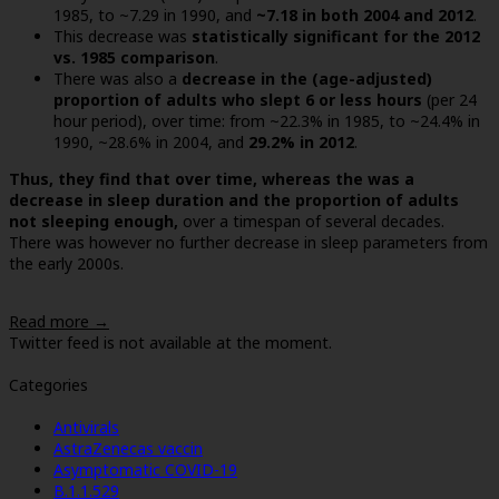
1985, to ~7.29 in 1990, and
~7.18 in both 2004 and 2012
.
This decrease was
statistically significant for the 2012
vs. 1985 comparison
.
There was also a
decrease in the (age-adjusted)
proportion of adults who slept 6 or less hours
(per 24
hour period), over time: from ~22.3% in 1985, to ~24.4% in
1990, ~28.6% in 2004, and
29.2% in 2012
.
Thus, they find that over time, whereas the was a
decrease in sleep duration and the proportion of adults
not sleeping enough,
over a timespan of several decades.
There was however no further decrease in sleep parameters from
the early 2000s.
Read more →
Twitter feed is not available at the moment.
Categories
Antivirals
AstraZenecas vaccin
Asymptomatic COVID-19
B.1.1.529