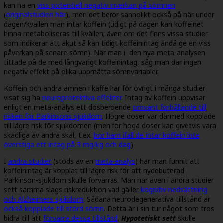
kan ha en
viss potentiell negativ inverkan på sömnen
(
originalstudien här
),
men det beror sannolikt också på när under
dagen/kvällen man intar koffein (tidigt på dagen kan koffeinet
hinna metaboliseras till kvällen; även om det finns vissa studier
som indikerar att akut så kan tidigt koffeinintag ändå ge en viss
påverkan på senare sömn). När man i den nya meta-analysen
tittade på de med långvarigt koffeinintag, såg man där ingen
negativ effekt på olika uppmätta sömnvariabler.
Koffein och andra ämnen i kaffe har för övrigt i många studier
visat sig ha
neuroprotektiva effekter
.
Intag av koffein uppvisar
enligt en meta-analys ett dosberoende
omvänt förhållande till
risken för Parkinsons sjukdom
. Högre doser var därmed kopplade
till lägre risk för sjukdomen (men för höga doser kan givetvis vara
skadliga av andra skäl, t.ex.
bör barn ifall de intar koffein inte
överstiga ett intag på 3 mg/kg och dag
).
I
andra studier
(stöds av en
meta-analys
)
har man funnit att
koffeinintag är kopplat till lägre risk för att nydebuterad
Parkinson-sjukdom skulle förvärras. Man har även i andra studier
sett samma slags riskreduktion vad gäller
kognitiv nedsättning
och Alzheimers sjukdom
.
Sådana neurodegenerativa tillstånd är
också kopplade till störd sömn
.
Detta är i sin tur något som tros
bidra till att
förvärra dessa tillstånd
.
Hypotetiskt sett
skulle