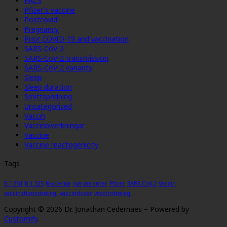
PACS
Pfizer's vaccine
Postcovid
Pregnancy
Prior COVID-19 and vaccination
SARS-CoV-2
SARS-CoV-2 transmission
SARS-CoV-2 variants
Sleep
Sleep duration
Smittspridning
Uncategorized
Vaccin
Vaccinbiverkningar
Vaccine
Vaccine reactogenicity
Tags
B.1.351
B.1.525
Moderna
nya varianter
Pfizer
SARS-CoV-2
Vaccin
vaccinationsstrategi
vaccindoser
vaccinstrategi
Copyright © 2026 Dr. Jonathan Cedernaes – Powered by
Customify
.