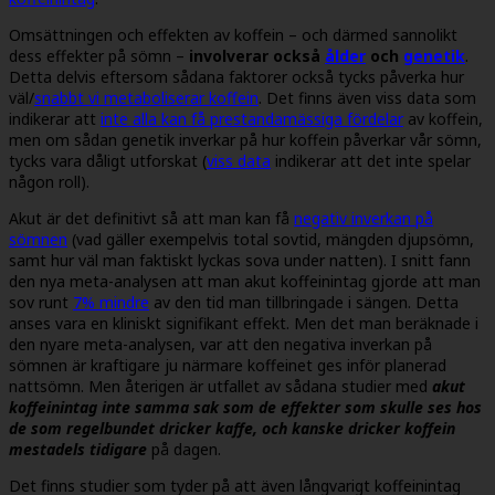
Omsättningen och effekten av koffein – och därmed sannolikt
dess effekter på sömn –
involverar också
ålder
och
genetik
.
Detta delvis eftersom sådana faktorer också tycks påverka hur
väl
/
snabbt vi metaboliserar koffein
.
Det finns även viss data som
indikerar att
inte alla kan få prestandamässiga fördelar
av koffein,
men om sådan genetik inverkar på hur koffein påverkar vår sömn,
tycks vara dåligt utforskat
(
viss data
indikerar att det inte spelar
någon roll
).
Akut är det definitivt så att man kan få
negativ inverkan på
sömnen
(vad gäller exempelvis total sovtid, mängden djupsömn,
samt hur väl man faktiskt lyckas sova under natten). I snitt fann
den nya meta-analysen att man akut koffeinintag gjorde att man
sov runt
7% mindre
av den tid man tillbringade i sängen. Detta
anses vara en kliniskt signifikant effekt. Men det man beräknade i
den nyare meta-analysen, var att den negativa inverkan på
sömnen är kraftigare ju närmare koffeinet ges inför planerad
nattsömn. Men återigen är utfallet av sådana studier med
akut
koffeinintag inte samma sak som de effekter som skulle ses hos
de som regelbundet dricker kaffe, och kanske dricker koffein
mestadels
tidigare
på dagen.
Det finns studier som tyder på att även långvarigt koffeinintag