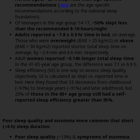
recommendations
(
Here
are the age-specific
recommendations according to the national sleep
foundation).
Of teenagers in the age group 14-17,
~50% slept less
than the recommended 8-10 hours/night
Adults reported a ~7.8 ± 0.9 hr time in bed
, on average.
Those who were
overweight
(BMI > 25 kg/m2) or
obese
(BMI > 30 kg/m2) reported shorter total sleep time on
average, by ~2.4 min and 6.6 min, respectively.
Adult
women reported ~0.14h longer total sleep time
:
In the 41-65-year age group, the difference was 7.1 vs 6.9 h.
Sleep efficiency (SE) is one way to assess sleep quality,
objectively. SE is calculated as slept vs. reported time in
bed. Here they found that SE decreases from childhoood
(~97%) to teenage years (~91%) and later adulthood, but
25% of
those in the 65+ age group still had a self-
reported sleep efficiency greater than 95%.
Poor sleep quality and insomnia more common that short
(<6 h) sleep duration
:
Poor sleep quality
(~13%) &
symptoms of insomnia