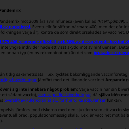
 Pandemrix
Pandemrix mot 2009 års svininflunesa (även kallad
(H1N1)pdm09
). I
ll av narkolepsi
.
Eventuellt är siffran närmare 400, men det går inte
efolkningen varje år), kontra de som direkt orsakades av vaccinet.
ll 575 400 relaterade dödsfall, och 80% av dessa skedde hos indiv
 inte yngre individer hade ett visst skydd mot svininfluensan. Dett
v en annan typ (en ny rekombination) än det som
brukade cirkulera
från tidig säkerhetsdata. T.ex. tycktes bakomliggande vaccinföretag
varliga biverkningar
jämfört med det liknande vaccinet
Arepanrix
(
ehöver i sig inte innebära något problem
: Varje vaccin har sin bive
 ett sådant vaccin),
som regel fler biverkningar
, då
själva idén med
nna
översikt av Pulendran et al., för hur olika adjuvanser
funkar).
empelvis jämförs med riskerna med den sjukdom som ett vaccin skyd
i eventuell bred, populationsmässig skala. T.ex. är vaccinet mot bä
).