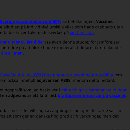
Sverige vaccinerades runt 60%
av befolkningen.
Vaccinet
 alltid att på individnivå urskilja vilka som hade drabbats utan
 Detta beskriver Läkemedelsverket på
sin hemsida
.
ider under 65 års ålder
(se även denna studie; för jämförelser
a berodde på att äldre hade exponerats tidigare för ett liknade
 åren innan
.
GlaxoSmithKline (GSK) ha uppdaterat mydigheterna dåligt
,
om
som också innehöll
adjuvansen AS08
, mer om detta nedan).
rkningsprofil som jag beskriver i
mina tidigare sammanställningar
.
 en adjuvans är att få till ett
kraftigare immunsvar på vaccinet
,
dar mot – det vill säga avvägningar som görs för varje vaccin
ltros ett som ger en ganska hög grad av biverkningar, men det