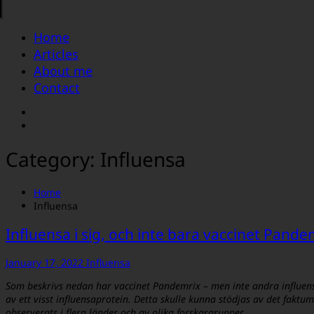
Home
Articles
About me
Contact
Category:
Influensa
Home
Influensa
Influensa i sig, och inte bara vaccinet Pande
January 17, 2022
Influensa
Som beskrivs nedan har vaccinet Pandemrix – men inte andra influens
av ett visst influensaprotein. Detta skulle kunna stödjas av det faktum
observerats i flera länder och av olika forskargrupper.