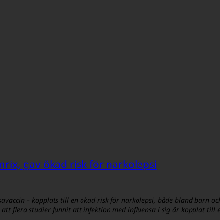
mrix, gav ökad risk för narkolepsi
avaccin – kopplats till en ökad risk för narkolepsi, både bland barn 
 att flera studier funnit att infektion med influensa i sig är kopplat ti