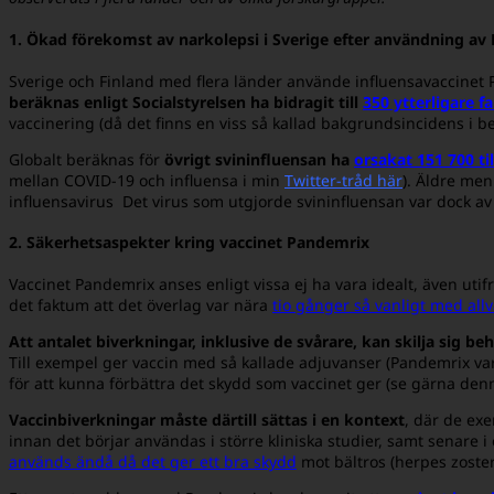
1. Ökad förekomst av narkolepsi i Sverige efter användning av
Sverige och Finland med flera länder använde influensavaccinet 
beräknas enligt Socialstyrelsen ha bidragit till
350 ytterligare fa
vaccinering (då det finns en viss så kallad bakgrundsincidens i b
Globalt beräknas för
övrigt svininfluensan ha
orsakat 151 700 ti
mellan COVID-19 och influensa i min
Twitter-tråd här
). Äldre men
influensavirus Det virus som utgjorde svininfluensan var dock a
2. Säkerhetsaspekter kring vaccinet Pandemrix
Vaccinet Pandemrix anses enligt vissa ej ha vara idealt, även uti
det faktum att det överlag var nära
tio gånger så vanligt med all
Att antalet biverkningar, inklusive de svårare, kan skilja sig b
Till exempel ger vaccin med så kallade adjuvanser (Pandemrix var
för att kunna förbättra det skydd som vaccinet ger (s
e gärna de
Vaccinbiverkningar måste därtill sättas i en kontext
, där de ex
innan det börjar användas i större kliniska studier, samt senare 
används ändå då det ger ett bra skydd
mot bältros (herpes zoster