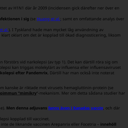
ttet av H1N1 där år 2009 (incidensen gick därefter ner över en
nfektionen i sig
(se
Huang et al.
; samt en omfattande analys över
t al.
). I Tyskland hade man mycket låg användning av
å klart oklart om det är kopplad till ökad diagnosticering, liksom
 förstörs vid narkolepsi (av typ 1). Det kan därtill röra sig om
psi kan triggas molekylärt av influensa eller influensaviruset
rkolepsi efter Pandemrix.
Därtill har man också inte noterat
som kanske är riktade
mot virusets hemagluttinin-protein (se
toimmun
“mimikry
“-mekanism. Mer om detta sådana studier har
e).
Men denna adjuvans
fanns även i Kanadas vaccin
, och där
epsi kopplad till vaccinet.
inte de liknande vaccinen Arepanrix eller Focetria –
innehöll