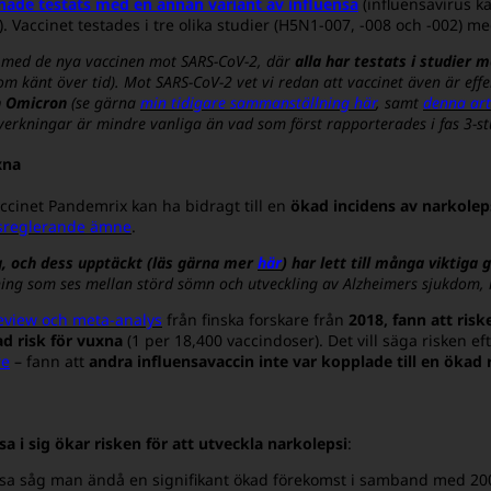
 hade testats med en annan variant av influensa
(influensavirus ka
Vaccinet testades i tre olika studier (H5N1-007, -008 och -002) med 
 med de nya vaccinen mot SARS-CoV-2, där
alla har testats i studier 
m känt över tid). Mot SARS-CoV-2 vet vi redan att vaccinet även är effe
h Omicron
(se gärna
min tidigare sammanställning här
, samt
denna arti
iverkningar är mindre vanliga än vad som först rapporterades i fas 3-s
xna
accinet Pandemrix kan ha bidragt till en
ökad incidens av narkoleps
sreglerande ämne
.
, och dess upptäckt (läs gärna mer
här
) har lett till många viktiga
kökning som ses mellan störd sömn och utveckling av Alzheimers sjukdom,
eview och meta-analys
från finska forskare från
2018, fann att ris
d risk för vuxna
(1 per 18,400 vaccindoser). Det vill säga risken e
re
– fann att
andra influensavaccin inte var kopplade till en ökad 
nsa i sig ökar risken för att utveckla narkolepsi
:
nsa såg man ändå en signifikant ökad förekomst i samband med 200