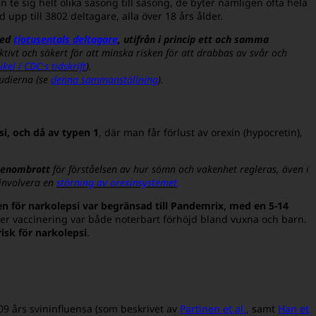
n te sig helt olika säsong till säsong, de byter nämligen ofta hela
upp till 3802 deltagare, alla över 18 års ålder.
med
tiotusentals deltagare
, utifrån i princip ett och samma
ktivt och säkert för att minska risken för att drabbas av svår och
kel i CDC:s tidskrift
).
tudierna (se
denna sammanställning
).
i, och då av typen 1
, där man får förlust av orexin (hypocretin),
 genombrott
för förståelsen av hur sömn och vakenhet regleras, även i
 involvera en
störning av orexinsystemet
.
ken för narkolepsi var begränsad till Pandemrix, med en 5-14
fter vaccinering var både noterbart förhöjd bland vuxna och barn.
risk för narkolepsi
.
9 års svininfluensa (som beskrivet av
Partinen et al.
, samt
Han et