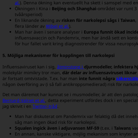
al.
). Denna ökning kan eventuellt ha skett i samspel med e
Ökningen i Kina i
Beijing och Shanghai
-området var runt 
tvåårsperiod)
En liknande ökning av
risken för narkolepsi sågs i Taiwan
,
flera länder av
Wibel et al.
).
Man har även i senare analyser i
Europa funnit ökad incide
influensavaccin och Pandemrix, men har ändå sett en konti
för hur fallet varit kring diagnostrender för vissa neuropsyki
5. Möjliga mekanismer för kopplingen till narkolepsi
Influensaviruset kan i sig,
åtminstone i
djurmodeller, infektera h
molekylär mimikry tror man,
där delar av influensaviruset liknar
är fortsatt omtvistade. T.ex. har man
inte funnit några
säkerstäl
någon överföring av (i så fall antikroppsmedierad) risk för narko
Det man däremot har kunnat se i musmodeller, är att den patologi
Bernard-Valnet et al.
, detta experiment utfördes dock i en speci
jag skrivit i en
Twitter-tråd
.
Man har diskuterat om Pandemrix var felaktig då det inneh
såg man ingen ökad risk för narkolepsi.
Squalen ingick även i adjuvansen MF-59
(t.ex. i
Taiwans
vac
En annan, kanske viktigare, möjlig mekanism som knyter an