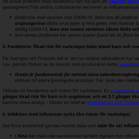
Ett annat problem med Pandemrix kan ha varit att
vaccinet bara
gensegment från andra, cirkulerande versioner av influensavirus). 
Jämförelse med vaccinen mot COVID-19: Detta kan då jämföras
ursprungsvirus
(detta virus byter ej hela gener, men muterar so
dödlig COVID-19,
även mot senare varianter såsom Delta oc
Som annan jämförelse har senare studier funnit att de flesta b
3. Pandemrix: Ökad risk för narkolepsi både bland barn och vu
För Sveriges och Finlands del är det nu relativt välstuderat hur v
t.ex. genom förlust av de neuron som producerar detta
vakenhet
Orexin är fundamentalt för normal sömn-vakenhetsreglering
relation till andra fysiologiska processer. T.ex. tycks den ris
Tillbaka till Pandemrix och risken för narkolepsi: En
systematisk r
gånger ökad risk för barn och ungdomar, och en 2-7 gånger öka
Samma meta-analys – liksom en ledd av
amerikanska CDC-forska
4. Infektion med influensan tycks öka risken för narkolepsi
Det finns emellertid ganska mycket data som
talar för att influe
I
Kina
där man inte vaccinerade särskilt mycket mot influe