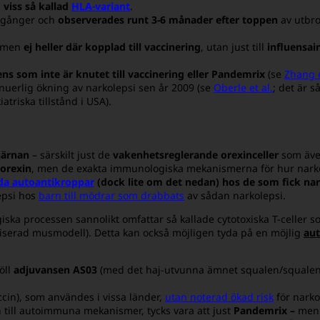
n
viss så kallad
HLA-variant
.
3 gånger och
observerades runt 3-6 månader efter toppen
av utbro
 men
ej heller där kopplad till vaccinering
, utan just till
influensai
ns som inte är knutet till vaccinering eller Pandemrix
(se
Zhang e
nuerlig ökning av narkolepsi sen år 2009 (se
Oberle et al.
; det är s
atriska tillstånd i USA).
järnan
– särskilt just de
vakenhetsreglerande orexinceller
som även
 orexin
, men de exakta immunologiska mekanismerna för hur narkole
lda autoantikroppar
(dock lite om det nedan) hos de som fick na
lepsi hos
barn till mödrar som drabbats
av sådan narkolepsi.
ska processen sannolikt omfattar så kallade cytotoxiska T-celler 
aliserad musmodell). Detta kan också möjligen tyda på en möjlig
au
öll
adjuvansen AS03
(med det haj-utvunna ämnet squalen/squalen
cin), som användes i vissa länder,
utan noterad ökad risk
för narkol
 till autoimmuna mekanismer, tycks vara att just
Pandemrix –
men 