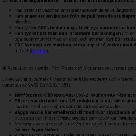
Dr. Wachter argumenterar i stället för att fördröja dos nr. 2:
Han lyfter att vaccinen är begränsade och delas ut långsamt,
Han anser att avvikelser från de publicerade studiepro
placebo.
Han lyfter CDCs bedömning att de nya varianterna kan 
Han tycker att man kan informera befolkningen
om en ä
pga. subimmunitet med en dos), och att man fort
bör stude
CDC har sagt att man kan vänta upp till 6 veckor med d
möjligt (
länk här
).
4) Reduktion av skyddet från Pfizers och Modernas vaccin mot sydaf
I New England Journal of Medicine har både Moderna och Pfizer nu 
varianten av SARS-CoV-2 (B.1.351).
Jämfört med vildtyps-SARS-CoV-2 (Wuhan-Hu-1-isolatet
Pfizers vaccin hade runt 2/3 reduktion i neutraliserand
i paritet med de preprints som tidigare rapporterades.
Bägge vaccin har emellertid därmed kvar skyddande ef
översätta det till det kliniska skyddet (som även kan inkludera
Modernas vaccin testades utifrån blod taget 1 vecka efter de
(
se övre högra bilden
)
Pfizers vaccin testades utifrån blod taget 2-4 veckor efter de