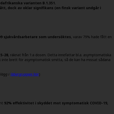
ydafrikanska varianten B.1.351.
tt, dock av oklar signifikans (en finsk variant undgår i
09 sjukvårdsarbetare som undersöktes
, varav 79% hade fått en
15-28
, räknat från 1:a dosen. Detta innefattar bl.a. asymptomatiska
dock inte brett för asymptomatisk smitta, så de kan ha missat sådana
nlägg i
läkargruppen här
)
unt
92% effektivitet i skyddet mot symptomatisk COVID-19,