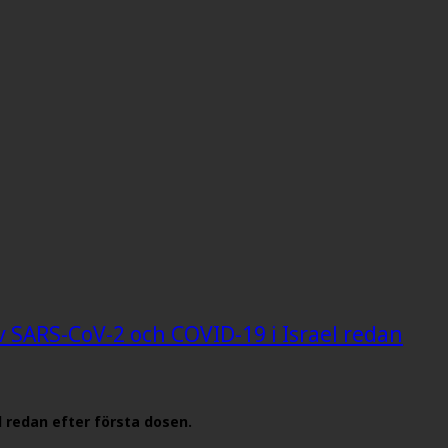
v SARS-CoV-2 och COVID-19 i Israel redan
l redan efter första dosen.