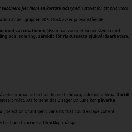
 vaccinera fler inom en kortare tidsrymd
, i stället för att prioritera
ination av de i gruppen 60+. Dock avser ju ovanstående
nd med vaccinationen
(dvs. innan vaccinet hinner skydda mot
ing och isolering, särskilt för riskutsatta sjukvårdsarbetare
.
påverkar immuniteten hos de mest sårbara, äldre individerna.
Därtill
kerställt mått. Att försena dos 2 säger Dr. Lurie kan
påverka
as
(“selection of antigenic variants that could escape current
i har hunnit vaccinera tillräckligt många.