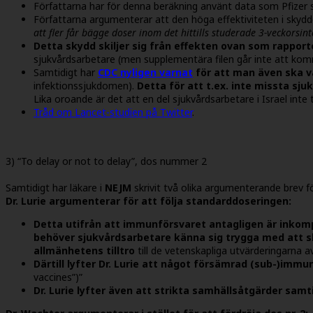
Författarna har för denna beräkning använt data som Pfizer sk
Författarna argumenterar att den höga effektiviteten i sky
att fler får bägge doser inom det hittills studerade 3-veckorsint
Detta skydd skiljer sig från effekten ovan som rapport
sjukvårdsarbetare (men supplementära filen går inte att kom
Samtidigt har
CDC nyligen varnat
för att man även ska v
infektionssjukdomen)
.
Detta för att t.ex. inte missta sju
Lika oroande är det att en del sjukvårdsarbetare i Israel inte t
Tråd om Lancet-studien på Twitter
.
3) “To delay or not to delay”, dos nummer 2
Samtidigt har läkare i
NEJM
skrivit två olika argumenterande brev fö
Dr. Lurie argumenterar för att följa standarddoseringen:
Detta utifrån att immunförsvaret antagligen är inkomp
behöver sjukvårdsarbetare känna sig trygga med att sk
allmänhetens tilltro
till de vetenskapliga utvärderingarna a
Därtill lyfter Dr. Lurie att något försämrad (sub-)immu
vaccines”)”
Dr. Lurie lyfter även att strikta samhällsåtgärder sam