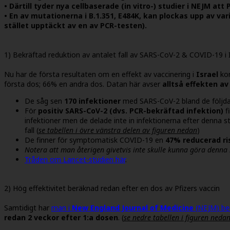
• Därtill tyder nya cellbaserade (in vitro-) studier i NEJM a
• En av mutationerna i B.1.351, E484K, kan plockas upp av var
stället upptäckt av en av PCR-testen).
1) Bekräftad reduktion av antalet fall av SARS-CoV-2 & COVID-19 i I
Nu har de första resultaten om en effekt av vaccinering i
Israel
kom
första dos; 66% en andra dos
. Datan här avser
alltså effekten av
De såg sen
170 infektioner
med SARS-CoV-2 bland de följda 
För
positiv SARS-CoV-2 (dvs. PCR-bekräftad infektion)
f
infektioner men de delade inte in infektionerna efter denna st
fall (
se tabellen i övre vänstra delen av figuren nedan
)
De finner för symptomatisk COVID-19 en
47% reducerad ri
Notera att man återigen givetvis inte skulle kunna göra denna b
Tråden om Lancet-studien här
.
2) Hög effektivitet beräknad redan efter en dos av Pfizers vaccin
Samtidigt har
man i
New England Journal of Medicine
(NEJM
) b
redan 2 veckor efter 1:a dosen
. (
se nedre tabellen i figuren neda