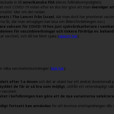
ickade in till
amerikanska FDA (
deras folkhälsomyndighet).
ddet mot COVID-19 redan efter en dos bör göra att man
överväger att
ervallet.
Mer om det nedan.
erats i The Lancet från Israel
, där man dock har prioriterat vacc
ma åt, där man antagligen kan läsa om åldersfördelningen osv.)
ara vaksam för COVID-19 hos just sjukvårdsarbetare i samba
kdomen för vaccinbiverkningar och riskera fördröja ev. behandl
ar vaccinet, och då har blivit sjuka (
rapport här
).
r olika vaccinationsstrategier (
länk här
):
lett efter 1:a dosen
och det är okänt hur ett ändrat dosintervall 
yddet de får är så bra som möjligt
, utifrån ett vetenskapligt sä
v vaccinen.
nitet i befolkningen kan göra att de nya varianterna selekter
tidigt fortsatt kan användas
för att bromsa smittspridningen tills v