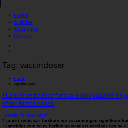
Home
Articles
About me
Contact
Tag:
vaccindoser
Home
vaccindoser
I Lancet redovisar forskare hur vaccinering
efter första dosen
February 19, 2021
Vaccin
I Lancet redovisar forskare hur vaccineringen signifikant ku
• Samtidigt som en ny beräkning visar att vaccinet kan ha >9