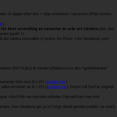
redan 10 dagar efter dos 1 sågs avvikelser i vaccinens effekt kontra
är
).
 för ökat utveckling av varianter är svår att värdera
(dvs. den
under punkt 1).
det tänkta intervallet (3 veckor för Pfizer; 4 för Moderna) som
pektive BNT162b2) är mindre effektiva mot den “sydafrikanska”
liserande titer mot B.1.351 (
studien här
)
olika versioner av B.1.351) (
studien här
). Dessa två fynd är ungefär
roppar i blod från vaccinerade individer. Därmed kan man inte
e senare, men Moderna ger ju ett högt skydd ganska snabbt, se ovan)