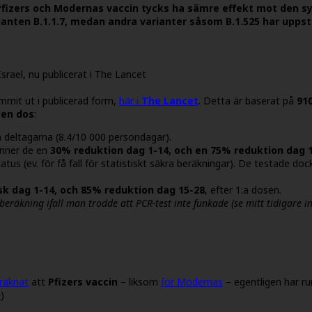
tt Pfizers och Modernas vaccin tycks ha sämre effekt mot den s
ianten B.1.1.7, medan andra varianter såsom B.1.525 har uppstå
srael, nu publicerat i The Lancet
mit ut i publicerad form,
här i
The Lancet
. Detta är baserat på
91
 en dos
:
deltagarna (8.4/10 000 persondagar).
inner de en
30% reduktion dag 1-14, och en 75% reduktion dag 
atus (ev. för få fall för statistiskt säkra beräkningar). De testade 
sk dag 1-14, och 85% reduktion dag 15-28
, efter 1:a dosen.
eräkning ifall man trodde att PCR-test inte funkade (se mitt tidigare i
eräknat
att
Pfizers vaccin
– liksom
för Modernas
– egentligen har r
n
)