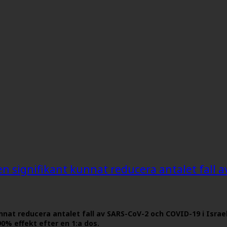
en signifikant kunnat reducera antalet fall a
nnat reducera antalet fall av SARS-CoV-2 och COVID-19 i Israe
0% effekt efter en 1:a dos.