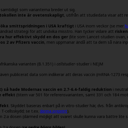
 samtidigt som varianterna breder ut sig.
tokollen inte är ovetenskapligt
, utifrån att studiedata visar att 
öka smittspridningen i USA kraftigt
i USA inom veckor (se mer
h
ndrad strategi för att undvika misstro. Han tycker vidare att
risken
ra hur effektivt skydd en dos ger
(lite som Lancet-studien ovan, 
os 2 av Pfizers vaccin
, men uppmanar ändå att ta dem så nära inpå 
rikanska varianten (B.1.351) i
cellstudier
-studier i NEJM
även publicerat data som indikerar att deras vaccin (mRNA-1273 res
) så hade Modernas vaccin en 2.7-6.4-faldig reduktion
i neutra
e effekt
(titern var 501 för referensvarianten, samt 331 och 184 mot 
fekt
. Skyddet baseras enbart på in vitro-studier här, dvs. från antik
 T-cellsskydd; se t.ex.
denna preprint
).
n 2:a dosen (därmed möjligt att svaret skulle kunna vara bättre lit
n 2:a dosen (
se nedre högra bilden).