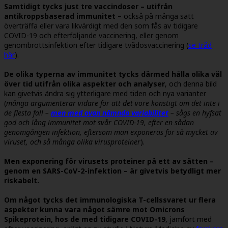
Samtidigt tycks just tre vaccindoser – utifrån
antikroppsbaserad immunitet
– också på många sätt
överträffa eller vara likvärdigt med den som fås av tidigare
COVID-19 och efterföljande vaccinering, eller genom
genombrottsinfektion efter tidigare tvådosvaccinering (
se tråd
här
).
De olika typerna av immunitet tycks därmed hålla olika väl
över tid utifrån olika aspekter och analyser
, och denna bild
kan givetvis ändra sig ytterligare med tiden och nya varianter
(
många argumenterar vidare för att det vore konstigt om det inte i
de flesta fall –
men med ovan nämnda variabilitet
– sågs en hyfsat
god och lång immunitet mot svår COVID-19, efter en sådan
genomgången infektion, eftersom man exponeras för så mycket av
viruset, och så många olika virusproteiner
).
Men exponering för virusets proteiner på ett av sätten –
genom en
SARS-CoV-2-infektion – är givetvis betydligt mer
riskabelt.
Om något tycks det immunologiska T-cellssvaret ur flera
aspekter kunna vara något sämre mot Omicrons
Spikeprotein, hos de med tidigare COVID-19
, jämfört med