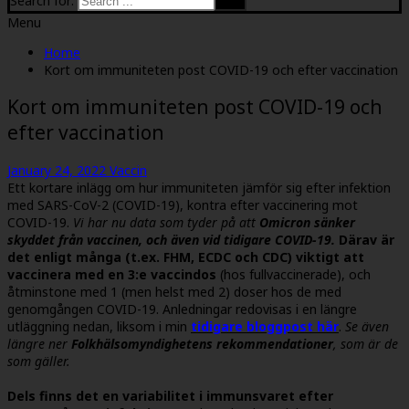
Search for:
Menu
Home
Kort om immuniteten post COVID-19 och efter vaccination
Kort om immuniteten post COVID-19 och
efter vaccination
January 24, 2022
Vaccin
Ett kortare inlägg om hur immuniteten jämför sig efter infektion
med SARS-CoV-2 (COVID-19), kontra efter vaccinering mot
COVID-19.
Vi har nu data som tyder på att
Omicron sänker
skyddet från vaccinen, och även vid tidigare COVID-19.
Därav är
det enligt många (t.ex. FHM, ECDC och CDC) viktigt att
vaccinera med en 3:e vaccindos
(hos fullvaccinerade), och
åtminstone med 1 (men helst med 2) doser hos de med
genomgången COVID-19. Anledningar redovisas i en längre
utläggning nedan, liksom i min
tidigare bloggpost här
.
Se även
längre ner
Folkhälsomyndighetens rekommendationer
, som är de
som gäller.
Dels finns det en variabilitet i immunsvaret efter