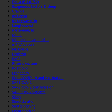
Delta (B.1.617.2)
Exogenous factors & sleep
Gravida
Influensa
Influensavaccin
Långtidsovid
Meta-analysis
MIS-C
Monoclonal antibodies
mRNA-vaccin
Narkolepsi
Omicron
PACS
Pfizer's vaccine
Postcovid
Pregnancy
Prior COVID-19 and vaccination
SARS-CoV-2
SARS-CoV-2 transmission
SARS-CoV-2 variants
Sleep
Sleep duration
Smittspridning
Uncategorized