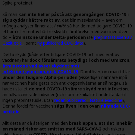
Spike-proteinet.
Så man
kan inte heller påstå att genomgången COVID-19 i
sig skyddar bättre rakt av
, det blir missvisande – även om
många analyser finner att
i snitt
så har de med tidigare COVID-19
ett bra eller rentav bättre skydd i jämförelse med vaccinen över
tid –
åtminstone under Delta-perioden
(se
preprintsstudien av
Gazit et al
., samt
ny publicerad CDC-data
).
Detta skydd (både efter tidigare COVID-19 och medierat av
vaccinen) har
dock försämrats betydligt i och med Omicron,
åtminstone vad avser skyddet mot
infektion/symptomatisk COVID-19
. Därutöver, om man tittar
under den tidigare Alpha-perioden
(visserligen närmare inpå
när vaccinen hade getts och antikroppsnivåerna är så höga), så
hade i stället
de med COVID-19 sämre skydd mot infektion
,
än fullvaccinerade individer (och som teknikalitet är detta därtill
ingen preprintstudie, utan
redan publicerad i Nature Medicine
).
Denna fördel för vaccinen
sågs även i den ovan
nämnda CDC-
artikeln
.
Allt detta är då återigen med den
brasklappen, att det innebär
en mängd risker att smittas med SARS-CoV-2
och riskera
olika former av
COVID-19 och dess följdeffekter
– inte minst