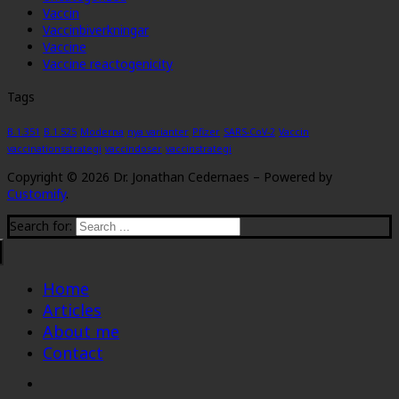
Vaccin
Vaccinbiverkningar
Vaccine
Vaccine reactogenicity
Tags
B.1.351
B.1.525
Moderna
nya varianter
Pfizer
SARS-CoV-2
Vaccin
vaccinationsstrategi
vaccindoser
vaccinstrategi
Copyright © 2026 Dr. Jonathan Cedernaes – Powered by
Customify
.
Search for:
Home
Articles
About me
Contact