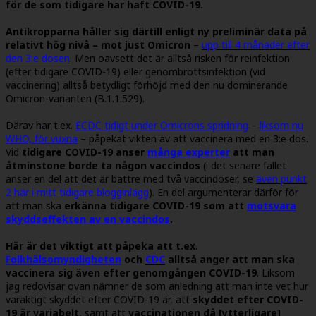
för de som tidigare har haft COVID-19.
Antikropparna håller sig därtill enligt ny preliminär data på
relativt hög nivå – mot just Omicron
–
upp till 4 månader efter
den 3:e dosen
. Men oavsett det är alltså risken för reinfektion
(efter tidigare COVID-19) eller genombrottsinfektion (vid
vaccinering) alltså betydligt förhöjd med den nu dominerande
Omicron-varianten (B.1.1.529).
Därav har t.ex.
ECDC tidigt under Omicrons spridning
–
liksom nu
WHO, för vuxna
– påpekat vikten av att vaccinera med en 3:e dos.
Vid
tidigare COVID-19 anser
många experter
att man
åtminstone borde ta någon vaccindos
(i det senare fallet
anser en del att det är bättre med två vaccindoser, se
även punkt
2 här i mitt tidigare blogginlägg
). En del argumenterar därför för
att man ska
erkänna tidigare COVID-19 som att
motsvara
skyddseffekten av en vaccindos
.
Här är det viktigt att påpeka att t.ex.
Folkhälsomyndigheten
och
CDC
alltså anger att man ska
vaccinera sig även efter genomgången COVID-19
. Liksom
jag redovisar ovan nämner de som anledning att man inte vet hur
varaktigt skyddet efter COVID-19 är, att
skyddet efter COVID-
19 är variabelt
, samt att
vaccinationen då [ytterligare]