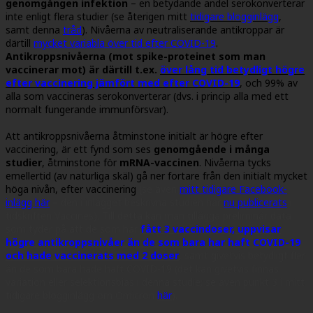
genomgången infektion
– en betydande andel serokonverterar
inte enligt flera studier (se återigen mitt
tidigare blogginlägg
,
samt denna
tråd
). Nivåerna av neutraliserande antikroppar är
därtill
mycket variabla över tid efter COVID-19
.
Antikroppsnivåerna (mot spike-proteinet som man
vaccinerar mot) är därtill t.ex.
över lång tid betydligt högre
efter vaccinering jämfört med efter COVID-19
, och 99% av
alla som vaccineras serokonverterar (dvs. i princip alla med ett
normalt fungerande immunförsvar).
Att antikroppsnivåerna åtminstone initialt är högre efter
vaccinering, är ett fynd som ses
genomgående i många
studier
, åtminstone för
mRNA-vaccinen
. Nivåerna tycks
emellertid (av naturliga skäl) gå ner fortare från den initialt mycket
höga nivån, efter vaccinering
(se även
mitt tidigare Facebook-
inlägg här
– den i inlägget beskrivna studien har
nu publicerats
i
tidskriften Vaccines). Till detta kan man tillägga preliminär data
som tyder på att de som har
fått 3 vaccindoser, uppvisar
högre antikroppsnivåer än de som bara har haft COVID-19
och hade vaccinerats med 2 doser
, samt givetvis betydligt fler
än de som bara hade haft COVID-19 (det kan givetvis finnas
variation eller selektionsbias i denna studie; se även punkt 3 i mitt
tidigare blogginlägg om Omicron
här
).