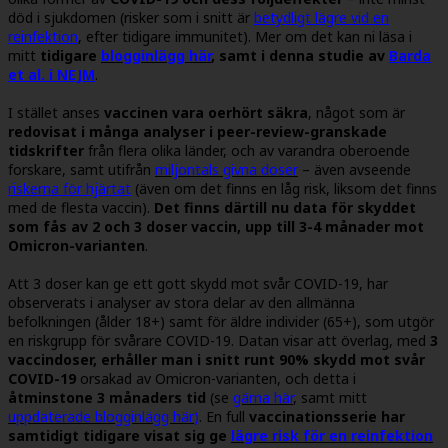
död i sjukdomen (risker som i snitt är
betydligt lägre vid en
reinfektion
, efter tidigare immunitet). Mer om det kan ni läsa i
mitt
tidigare
blogginlägg här
, samt i denna studie av
Barda
et al. i NEJM
.
I stället anses
vaccinen vara oerhört säkra
, något som är
redovisat i många analyser i peer-review-granskade
tidskrifter
från flera olika länder, och av varandra oberoende
forskare, samt utifrån
miljontals givna doser
– även avseende
riskerna för hjärtat
(även om det finns en låg risk, liksom det finns
med de flesta vaccin).
Det finns därtill nu data för skyddet
som fås av 2 och 3 doser vaccin, upp till 3-4 månader mot
Omicron-varianten
.
Att 3 doser kan ge ett gott skydd mot svår COVID-19, har
observerats i analyser av stora delar av den allmänna
befolkningen (ålder 18+) samt för äldre individer (65+), som utgör
en riskgrupp för svårare COVID-19.
Datan visar att överlag, med
3
vaccindoser, erhåller man i snitt runt 90% skydd mot svår
COVID-19
orsakad av Omicron-varianten, och detta i
åtminstone 3 månaders tid
(se
gärna här
, samt mitt
uppdaterade blogginlägg här
)
. En full
vaccinationsserie har
samtidigt tidigare visat sig ge
lägre risk för en reinfektion