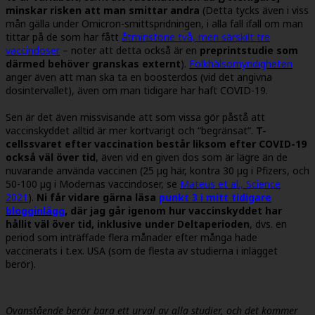
minskar risken att man smittar andra
(Detta tycks även i viss
mån gälla under Omicron-smittspridningen, i alla fall ifall om man
tittar på de som har fått
åtminstone två, men särskilt tre
vaccindoser
– noter att detta också är en
preprintstudie som
därmed behöver granskas externt
).
Folkhälsomyndigheten
anger även att man ska ta en boosterdos (vid det angivna
dosintervallet), även om man tidigare har haft COVID-19.
Sen är det även missvisande att som vissa gör påstå att
vaccinskyddet alltid är mer kortvarigt och “begränsat”.
T-
cellssvaret efter vaccination består liksom efter COVID-19
också väl över tid
, även vid en given dos som är lägre än de
nuvarande använda vaccinen (25 µg här, kontra 30 µg i Pfizers, och
50-100 µg i Modernas vaccindoser, se
Mateus et al., Science
2021
).
Ni får vidare gärna läsa
punkt 3 i mitt tidigare
blogginlägg
, där jag går igenom hur vaccinskyddet har
hållit väl över tid, inklusive under Deltaperioden
, dvs. en
period som inträffade flera månader efter många hade
vaccinerats i t.ex. USA (som de flesta av studierna i inlägget
berör).
Ovanstående berör bara ett urval av alla studier, och det kommer