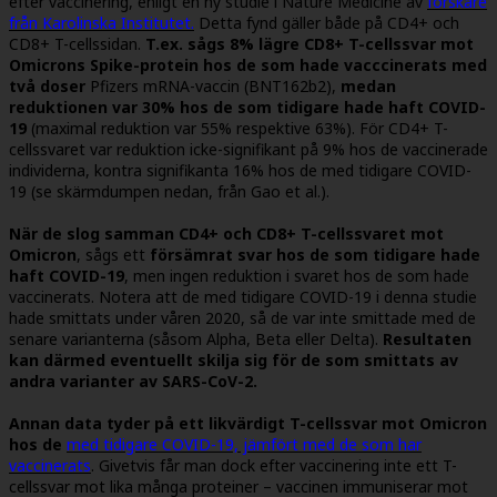
efter vaccinering, enligt en ny studie i Nature Medicine av
forskare
från Karolinska Institutet.
Detta fynd gäller både på CD4+ och
CD8+ T-cellssidan.
T.ex. sågs 8% lägre CD8+ T-cellssvar mot
Omicrons Spike-protein hos de som hade vacccinerats med
två doser
Pfizers mRNA-vaccin (BNT162b2),
medan
reduktionen var 30% hos de som tidigare hade haft COVID-
19
(maximal reduktion var 55% respektive 63%). För CD4+ T-
cellssvaret var reduktion icke-signifikant på 9% hos de vaccinerade
individerna, kontra signifikanta 16% hos de med tidigare COVID-
19 (se skärmdumpen nedan, från Gao et al.).
När de slog samman CD4+ och CD8+ T-cellssvaret mot
Omicron
, sågs ett
försämrat svar hos de som tidigare hade
haft COVID-19
, men ingen reduktion i svaret hos de som hade
vaccinerats. Notera att de med tidigare COVID-19 i denna studie
hade smittats under våren 2020, så de var inte smittade med de
senare varianterna (såsom Alpha, Beta eller Delta).
Resultaten
kan därmed eventuellt skilja sig för de som smittats av
andra varianter av SARS-CoV-2.
Annan data tyder på ett likvärdigt T-cellssvar mot Omicron
hos de
med tidigare COVID-19, jämfört med de som har
vaccinerats
. Givetvis får man dock efter vaccinering inte ett T-
cellssvar mot lika många proteiner – vaccinen immuniserar mot