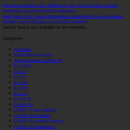
Previous
Previous post:
Influensa i sig, och inte bara vaccinet
Pandemrix, gav ökad risk för narkolepsi
Next
Next post:
Lägre smittsamma virusnivåer hos vaccinerade
individer som smittades med Delta-varianten
Twitter feed is not available at the moment.
Categories
Antivirals
AstraZenecas vaccin
Asymptomatic COVID-19
B.1.1.529
B.1.1.7
B.1.1.7
B.1.351
B.1.429
B.1.617
B.1.617.2
COVID-19
COVID-19 and children
COVID-19 boosters
COVID-19 contact tracing
COVID-19 treatments